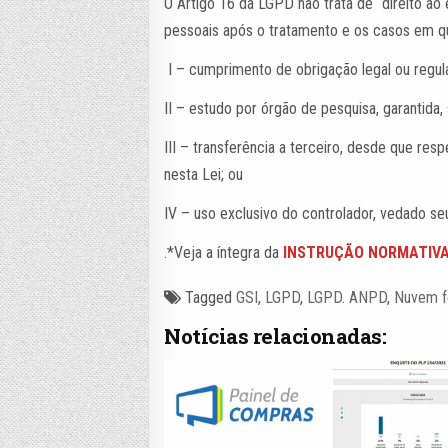
O Artigo 16 da LGPD não trata de “direito a
pessoais após o tratamento e os casos em q
I – cumprimento de obrigação legal ou regula
II – estudo por órgão de pesquisa, garantida
III – transferência a terceiro, desde que re
nesta Lei; ou
IV – uso exclusivo do controlador, vedado s
.*Veja a íntegra da
INSTRUÇÃO NORMATIVA 
Tagged
GSI
,
LGPD
,
LGPD. ANPD
,
Nuvem f
Notícias relacionadas: