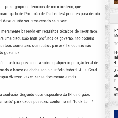
 pequeno grupo de técnicos de um ministério, que
carregado de Proteção de Dados, terá poderes para decidir
al deve ou não ser armazenado na nuvem.
Pr
o meramente baseada em requisitos técnicos de segurança,
Mo
ra uma discussão mais profunda de governo, não poderia
TC
uestões comerciais com outros países? Tal decisão não
Fr
 do governo?
In
4
o brasileira prevalecerá sobre qualquer imposição legal de
zenado o banco de dados sob a custódia federal. A Lei Geral
AN
at
bígua diversas vezes nesse documento e mais
Pa
Te
am
a confusão. Segundo esse dispositivo da IN, os órgãos
ecimento” para dados pessoais, conforme art. 16 da Lei nº