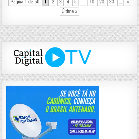
Página 1 de 50
1
2
3
4
5
...
10
20
30
...
»
Última »