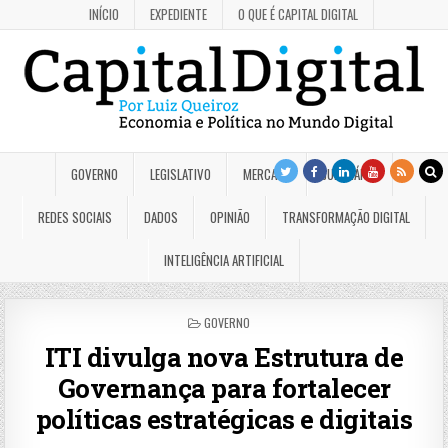
INÍCIO
EXPEDIENTE
O QUE É CAPITAL DIGITAL
GOVERNO
LEGISLATIVO
MERCADO
JUDICIÁRIO
REDES SOCIAIS
DADOS
OPINIÃO
TRANSFORMAÇÃO DIGITAL
INTELIGÊNCIA ARTIFICIAL
POSTED
GOVERNO
IN
ITI divulga nova Estrutura de
Governança para fortalecer
políticas estratégicas e digitais