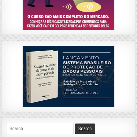
Search
for: