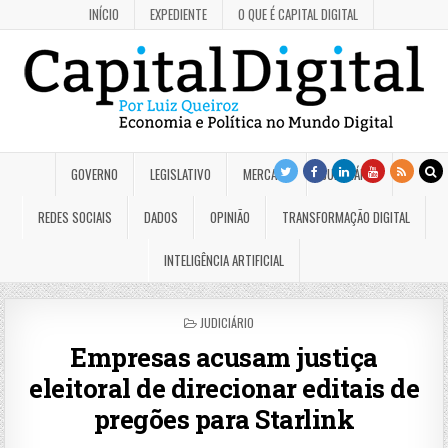
INÍCIO
EXPEDIENTE
O QUE É CAPITAL DIGITAL
GOVERNO
LEGISLATIVO
MERCADO
JUDICIÁRIO
REDES SOCIAIS
DADOS
OPINIÃO
TRANSFORMAÇÃO DIGITAL
INTELIGÊNCIA ARTIFICIAL
POSTED
JUDICIÁRIO
IN
Empresas acusam justiça
eleitoral de direcionar editais de
pregões para Starlink