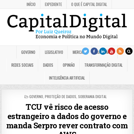
INÍCIO
EXPEDIENTE
O QUE É CAPITAL DIGITAL
GOVERNO
LEGISLATIVO
MERCADO
JUDICIÁRIO
REDES SOCIAIS
DADOS
OPINIÃO
TRANSFORMAÇÃO DIGITAL
INTELIGÊNCIA ARTIFICIAL
POSTED
GOVERNO
,
PROTEÇÃO DE DADOS
,
SOBERANIA DIGITAL
IN
TCU vê risco de acesso
estrangeiro a dados do governo e
manda Serpro rever contrato com