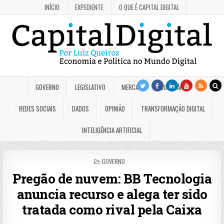
INÍCIO
EXPEDIENTE
O QUE É CAPITAL DIGITAL
GOVERNO
LEGISLATIVO
MERCADO
JUDICIÁRIO
REDES SOCIAIS
DADOS
OPINIÃO
TRANSFORMAÇÃO DIGITAL
INTELIGÊNCIA ARTIFICIAL
POSTED
GOVERNO
IN
Pregão de nuvem: BB Tecnologia
anuncia recurso e alega ter sido
tratada como rival pela Caixa