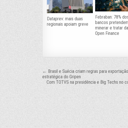
Febraban: 78% do
Dataprev: mais duas
bancos pretende
regionais apoiam greve
minerar e tratar d
Open Finance
Navegação
← Brasil e Suécia criam regras para exportação
estratégica do Gripen
de
Com TOTVS na presidência e Big Techs no co
Post