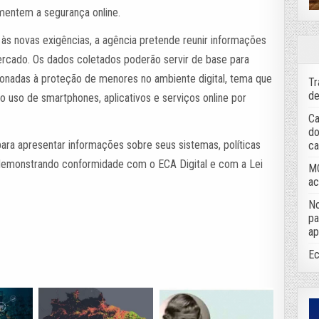
umentem a segurança online.
 às novas exigências, a agência pretende reunir informações
ercado. Os dados coletados poderão servir de base para
ionadas à proteção de menores no ambiente digital, tema que
Tr
de
uso de smartphones, aplicativos e serviços online por
Ca
do
para apresentar informações sobre seus sistemas, políticas
ca
, demonstrando conformidade com o ECA Digital e com a Lei
MC
ac
No
pa
ap
Ec