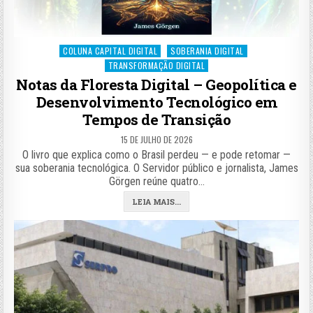
Posted
COLUNA CAPITAL DIGITAL
SOBERANIA DIGITAL
in
TRANSFORMAÇÃO DIGITAL
Notas da Floresta Digital – Geopolítica e
Desenvolvimento Tecnológico em
Tempos de Transição
15 DE JULHO DE 2026
O livro que explica como o Brasil perdeu — e pode retomar —
sua soberania tecnológica. O Servidor público e jornalista, James
Görgen reúne quatro…
LEIA MAIS...