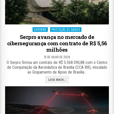
Posted
GOVERNO
PROTEÇÃO DE DADOS
in
Serpro avança no mercado de
cibersegurança com contrato de R$ 5,56
milhões
15 DE JULHO DE 2026
O Serpro firmou um contrato de R$ 5.568.590,88 com o Centro
de Computação da Aeronáutica de Brasília (CCA-BR), vinculado
ao Grupamento de Apoio de Brasília…
LEIA MAIS...