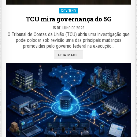
Posted
GOVERNO
in
TCU mira governança do 5G
15 DE JULHO DE 2026
O Tribunal de Contas da União (TCU) abriu uma investigação que
pode colocar sob revisão uma das principais mudanças
promovidas pelo governo federal na execução…
LEIA MAIS...