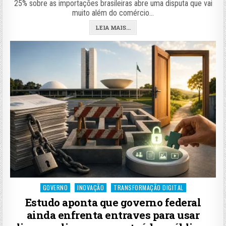
25% sobre as importações brasileiras abre uma disputa que vai
muito além do comércio…
LEIA MAIS...
Posted
GOVERNO
INOVAÇÃO
TRANSFORMAÇÃO DIGITAL
in
Estudo aponta que governo federal
ainda enfrenta entraves para usar