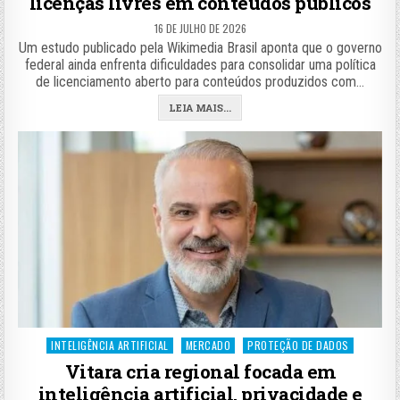
licenças livres em conteúdos públicos
16 DE JULHO DE 2026
Um estudo publicado pela Wikimedia Brasil aponta que o governo
federal ainda enfrenta dificuldades para consolidar uma política
de licenciamento aberto para conteúdos produzidos com…
LEIA MAIS...
Posted
INTELIGÊNCIA ARTIFICIAL
MERCADO
PROTEÇÃO DE DADOS
in
Vitara cria regional focada em
inteligência artificial, privacidade e