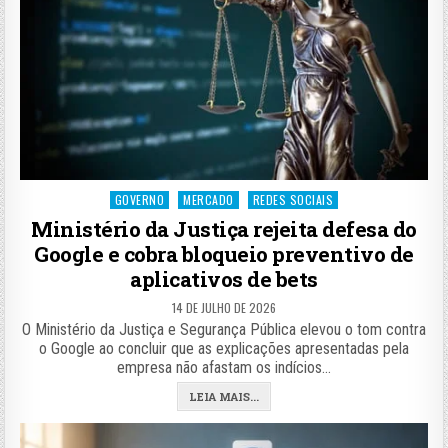
Posted
GOVERNO
MERCADO
REDES SOCIAIS
in
Ministério da Justiça rejeita defesa do
Google e cobra bloqueio preventivo de
aplicativos de bets
14 DE JULHO DE 2026
O Ministério da Justiça e Segurança Pública elevou o tom contra
o Google ao concluir que as explicações apresentadas pela
empresa não afastam os indícios…
LEIA MAIS...