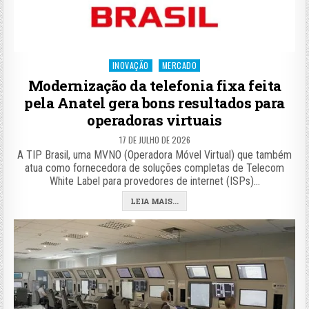
Posted
INOVAÇÃO
MERCADO
in
Modernização da telefonia fixa feita
pela Anatel gera bons resultados para
operadoras virtuais
17 DE JULHO DE 2026
A TIP Brasil, uma MVNO (Operadora Móvel Virtual) que também
atua como fornecedora de soluções completas de Telecom
White Label para provedores de internet (ISPs)…
LEIA MAIS...