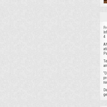
Fr
In
4
AN
at
Pa
Te
am
“O
pr
na
De
ge