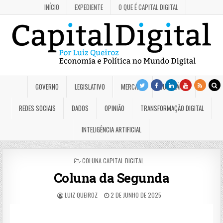
INÍCIO
EXPEDIENTE
O QUE É CAPITAL DIGITAL
GOVERNO
LEGISLATIVO
MERCADO
JUDICIÁRIO
REDES SOCIAIS
DADOS
OPINIÃO
TRANSFORMAÇÃO DIGITAL
INTELIGÊNCIA ARTIFICIAL
POSTED
COLUNA CAPITAL DIGITAL
IN
Coluna da Segunda
LUIZ QUEIROZ
2 DE JUNHO DE 2025