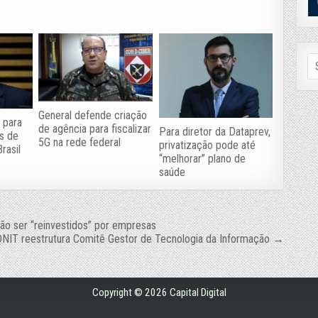
Se
fo
General defende criação
 para
de agência para fiscalizar
Para diretor da Dataprev,
s de
5G na rede federal
privatização pode até
rasil
“melhorar” plano de
saúde
ão ser “reinvestidos” por empresas
NIT reestrutura Comitê Gestor de Tecnologia da Informação →
Copyright © 2026 Capital Digital