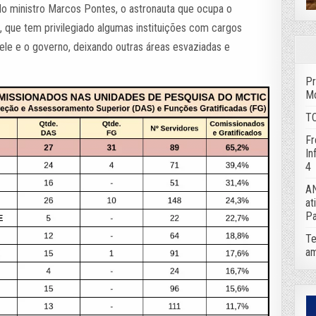
 ministro Marcos Pontes, o astronauta que ocupa o
s, que tem privilegiado algumas instituições com cargos
le e o governo, deixando outras áreas esvaziadas e
Pr
Mo
TC
Fr
In
4
AN
at
Pa
Te
am