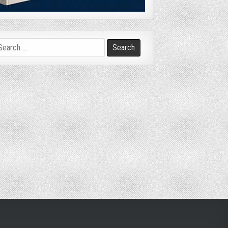
arch
r: