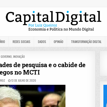
ÁRIO
REDES SOCIAIS
DADOS
OPINIÃO
TRANSFORMAÇÃO DIGITAL
POSTED
GOVERNO
,
INOVAÇÃO
IN
des de pesquisa e o cabide de
egos no MCTI
IROZ
13 DE JULHO DE 2020