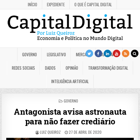
INÍCIO
EXPEDIENTE
O QUE É CAPITAL DIGITAL
GOVERNO
LEGISLATIVO
MERCADO
JUDICIÁRIO
REDES SOCIAIS
DADOS
OPINIÃO
TRANSFORMAÇÃO DIGITAL
INTELIGÊNCIA ARTIFICIAL
POSTED
GOVERNO
IN
Antagonista avisa astronauta
para não fazer crediário
LUIZ QUEIROZ
27 DE ABRIL DE 2020