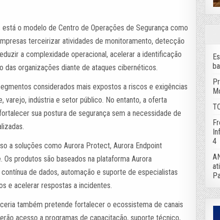
das está o modelo de Centro de Operações de Segurança como
empresas terceirizar atividades de monitoramento, detecção
eduzir a complexidade operacional, acelerar a identificação
Es
ba
 das organizações diante de ataques cibernéticos.
Pr
m segmentos considerados mais expostos a riscos e exigências
Mo
, varejo, indústria e setor público. No entanto, a oferta
TC
rtalecer sua postura de segurança sem a necessidade de
Fr
lizadas.
In
4
esso a soluções como Aurora Protect, Aurora Endpoint
AN
 Os produtos são baseados na plataforma Aurora
at
se contínua de dados, automação e suporte de especialistas
Pa
scos e acelerar respostas a incidentes.
arceria também pretende fortalecer o ecossistema de canais
erão acesso a programas de capacitação, suporte técnico,