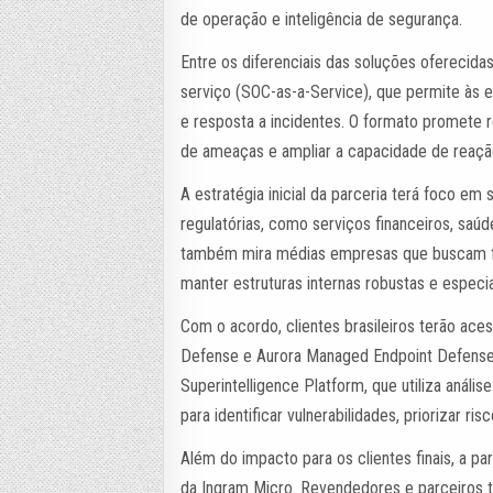
de operação e inteligência de segurança.
Entre os diferenciais das soluções ofereci
serviço (SOC-as-a-Service), que permite às 
e resposta a incidentes. O formato promete r
de ameaças e ampliar a capacidade de reação
A estratégia inicial da parceria terá foco e
regulatórias, como serviços financeiros, saúde
também mira médias empresas que buscam fo
manter estruturas internas robustas e especia
Com o acordo, clientes brasileiros terão ac
Defense e Aurora Managed Endpoint Defense.
Superintelligence Platform, que utiliza análi
para identificar vulnerabilidades, priorizar ri
Além do impacto para os clientes finais, a p
da Ingram Micro. Revendedores e parceiros t