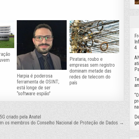
Fr
In
4
ração
AN
Pirataria, roubo e
nuvem
at
empresas sem registro
Pa
dominam metade das
Harpia é poderosa
redes de telecom do
Te
ferramenta de OSINT;
país
am
está longe de ser
“software espião”
“O
pr
na
5G criado pela Anatel
De
om os membros do Conselho Nacional de Proteção de Dados →
ge