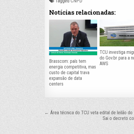
Tagged
CNPD
Notícias relacionadas:
TCU investiga mig
do Gov.br para a 
Brasscom: país tem
AWS
energia competitiva, mas
custo de capital trava
expansão de data
centers
Navegação
← Área técnica do TCU veta edital de leilão do 
Sai o decreto c
de