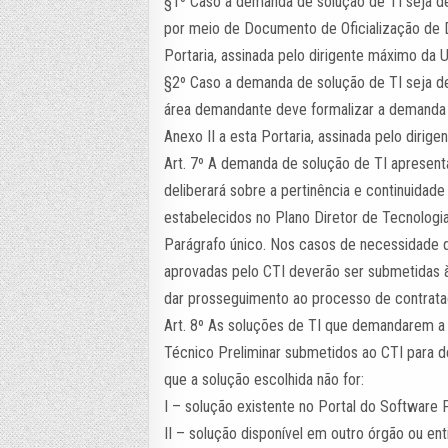
§1º Caso a demanda de solução de TI seja d
por meio de Documento de Oficialização de
Portaria, assinada pelo dirigente máximo da
§2º Caso a demanda de solução de TI seja d
área demandante deve formalizar a demanda 
Anexo II a esta Portaria, assinada pelo diri
Art. 7º A demanda de solução de TI apresent
deliberará sobre a pertinência e continuidad
estabelecidos no Plano Diretor de Tecnologi
Parágrafo único. Nos casos de necessidade 
aprovadas pelo CTI deverão ser submetidas 
dar prosseguimento ao processo de contrata
Art. 8º As soluções de TI que demandarem a
Técnico Preliminar submetidos ao CTI para 
que a solução escolhida não for:
I – solução existente no Portal do Software P
II – solução disponível em outro órgão ou en