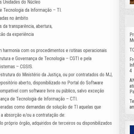
as Unidades do Núcleo
 Tecnologia da Informação – TI.
radas no âmbito
 da transparência, abertura,
ção da experiência
Pr
Mo
TC
 harmonia com os procedimentos e rotinas operacionais
trutura e Governança de Tecnologia – CGTI e pela
Fr
In
istemas – CGSIS.
4
trutura do Ministério da Justiça, ou por contratados do MJ,
AN
ositório aberto, disponibilizado no Portal do Software
at
compatível com software livre ou público, salvo exceção
Pa
nança de Tecnologia de Informação – CTI.
Te
am
nsideradas como demandas de solução de TI aquelas que
 a absorção e/ou a contratação de:
o próprio órgão, adquiridos de terceiros ou disponibilizados