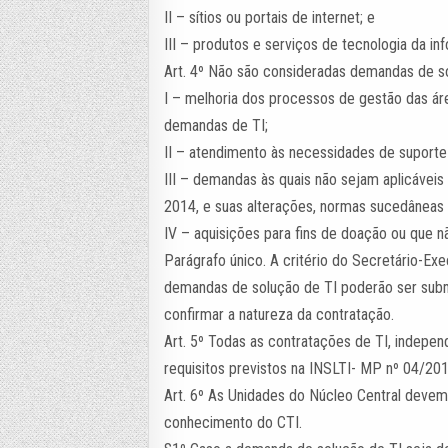
II – sítios ou portais de internet; e
III – produtos e serviços de tecnologia da in
Art. 4º Não são consideradas demandas de sol
I – melhoria dos processos de gestão das á
demandas de TI;
II – atendimento às necessidades de suporte
III – demandas às quais não sejam aplicávei
2014, e suas alterações, normas sucedâneas
IV – aquisições para fins de doação ou que nã
Parágrafo único. A critério do Secretário-Ex
demandas de solução de TI poderão ser subm
confirmar a natureza da contratação.
Art. 5º Todas as contratações de TI, indepen
requisitos previstos na INSLTI- MP nº 04/201
Art. 6º As Unidades do Núcleo Central deve
conhecimento do CTI.