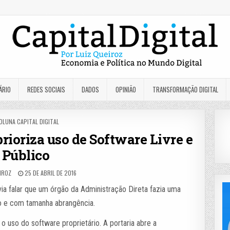
ÁRIO
REDES SOCIAIS
DADOS
OPINIÃO
TRANSFORMAÇÃO DIGITAL
OSTED
OLUNA CAPITAL DIGITAL
N
prioriza uso de Software Livre e
Público
EIROZ
25 DE ABRIL DE 2016
ia falar que um órgão da Administração Direta fazia uma
 e com tamanha abrangência.
o uso do software proprietário. A portaria abre a