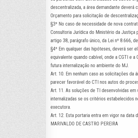
descentralizada, a área demandante deverá 
Orçamento para solicitação de descentralizaç
§3º No caso de necessidade de nova contra
Consultoria Jurídica do Ministério da Justiça
artigo 38, parágrafo único, da Lei nº 8.666, 
§4º Em qualquer das hipóteses, deverá ser e
equivalente quando cabível, onde a CGTI e a C
futura internalização no ambiente do MJ.
Art. 10. Em nenhum caso as solicitações da
parecer favorável do CTI nos autos do proce
Art. 11. As soluções de TI desenvolvidas e
internalizadas se os critérios estabelecidos 
executora.
Art. 12. Esta portaria entra em vigor na data 
MARIVALDO DE CASTRO PEREIRA