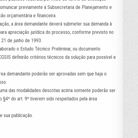
comunicar previamente à Subsecretaria de Planejamento e
ão orçamentária e financeira.
tação, a área demandante deverá submeter sua demanda à
 para apreciação jurídica do processo, conforme previsto no
de 21 de junho de 1993.
laborado o Estudo Técnico Preliminar, ou documento
GSIS definirão critérios técnicos da solução para possível e
 área demandante poderão ser aprovadas sem que haja o
sso.
m uma das modalidades descritas acima somente poderão ser
no §4º do art. 9º tiverem sido respeitados pela área
de sua publicação.