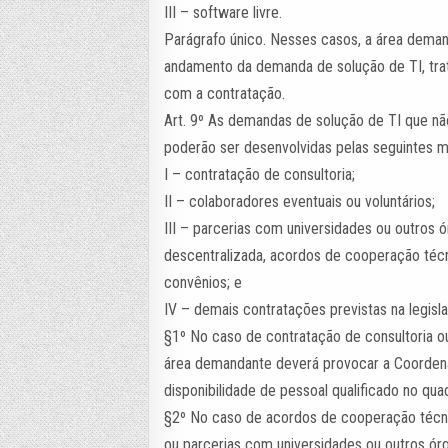
III – software livre.
Parágrafo único. Nesses casos, a área dema
andamento da demanda de solução de TI, trat
com a contratação.
Art. 9º As demandas de solução de TI que n
poderão ser desenvolvidas pelas seguintes m
I – contratação de consultoria;
II – colaboradores eventuais ou voluntários;
III – parcerias com universidades ou outros
descentralizada, acordos de cooperação téc
convênios; e
IV – demais contratações previstas na legisl
§1º No caso de contratação de consultoria o
área demandante deverá provocar a Coorde
disponibilidade de pessoal qualificado no q
§2º No caso de acordos de cooperação técni
ou parcerias com universidades ou outros ór