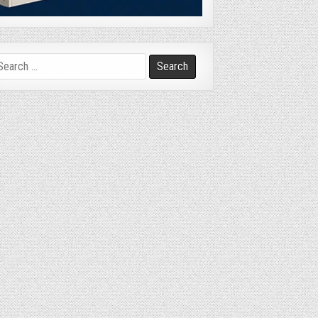
arch
r: