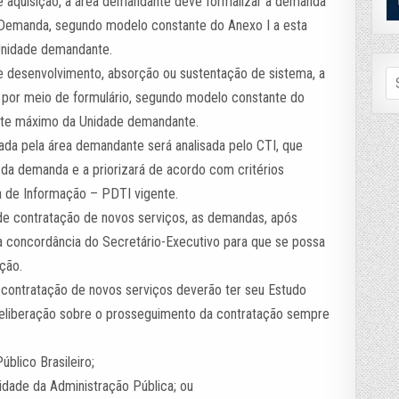
e aquisição, a área demandante deve formalizar a demanda
 Demanda, segundo modelo constante do Anexo I a esta
 Unidade demandante.
e desenvolvimento, absorção ou sustentação de sistema, a
Se
fo
por meio de formulário, segundo modelo constante do
gente máximo da Unidade demandante.
ada pela área demandante será analisada pelo CTI, que
e da demanda e a priorizará de acordo com critérios
a de Informação – PDTI vigente.
de contratação de novos serviços, as demandas, após
à concordância do Secretário-Executivo para que se possa
ção.
 contratação de novos serviços deverão ter seu Estudo
deliberação sobre o prosseguimento da contratação sempre
úblico Brasileiro;
tidade da Administração Pública; ou