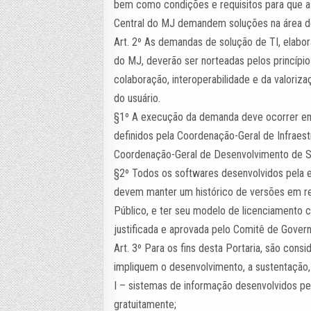
bem como condições e requisitos para que 
Central do MJ demandem soluções na área de
Art. 2º As demandas de solução de TI, elabo
do MJ, deverão ser norteadas pelos princípios
colaboração, interoperabilidade e da valoriza
do usuário.
§1º A execução da demanda deve ocorrer em
definidos pela Coordenação-Geral de Infraes
Coordenação-Geral de Desenvolvimento de S
§2º Todos os softwares desenvolvidos pela es
devem manter um histórico de versões em rep
Público, e ter seu modelo de licenciamento 
justificada e aprovada pelo Comitê de Gover
Art. 3º Para os fins desta Portaria, são co
impliquem o desenvolvimento, a sustentação,
I – sistemas de informação desenvolvidos pel
gratuitamente;