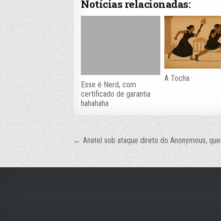
Notícias relacionadas:
A Tocha
Esse é Nerd, com
certificado de garantia
hahahaha
Navegação
← Anatel sob ataque direto do Anonymous, qu
de
Post