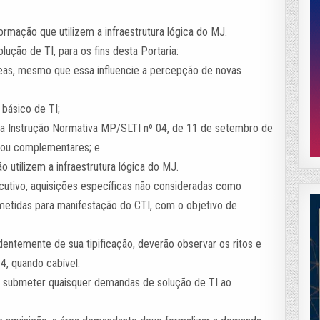
formação que utilizem a infraestrutura lógica do MJ.
ução de TI, para os fins desta Portaria:
reas, mesmo que essa influencie a percepção de novas
 básico de TI;
s a Instrução Normativa MP/SLTI nº 04, de 11 de setembro de
 ou complementares; e
o utilizem a infraestrutura lógica do MJ.
ecutivo, aquisições específicas não consideradas como
etidas para manifestação do CTI, com o objetivo de
dentemente de sua tipificação, deverão observar os ritos e
4, quando cabível.
m submeter quaisquer demandas de solução de TI ao