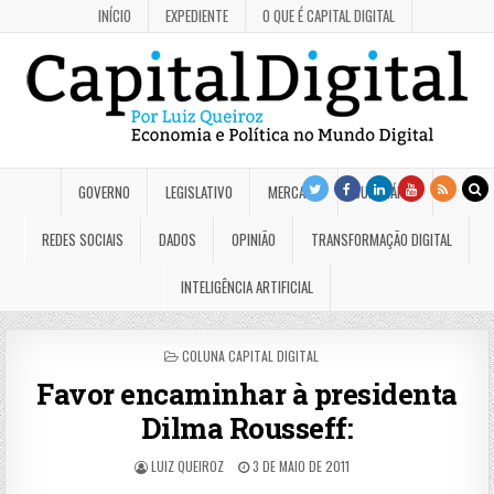
INÍCIO
EXPEDIENTE
O QUE É CAPITAL DIGITAL
GOVERNO
LEGISLATIVO
MERCADO
JUDICIÁRIO
REDES SOCIAIS
DADOS
OPINIÃO
TRANSFORMAÇÃO DIGITAL
INTELIGÊNCIA ARTIFICIAL
POSTED
COLUNA CAPITAL DIGITAL
IN
Favor encaminhar à presidenta
Dilma Rousseff:
LUIZ QUEIROZ
3 DE MAIO DE 2011