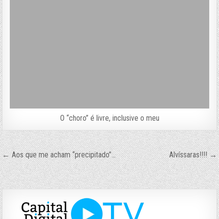
O “choro” é livre, inclusive o meu
Navegação
← Aos que me acham “precipitado”…
Alvíssaras!!!! →
de
Post