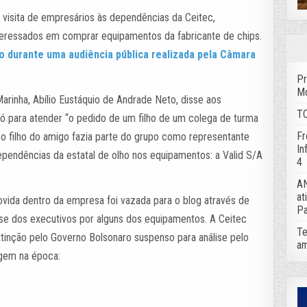
 visita de empresários às dependências da Ceitec,
teressados em comprar equipamentos da fabricante de chips.
 durante uma audiência pública realizada pela Câmara
Pr
Mo
 Marinha, Abílio Eustáquio de Andrade Neto, disse aos
TC
só para atender “o pedido de um filho de um colega de turma
Fr
, o filho do amigo fazia parte do grupo como representante
In
pendências da estatal de olho nos equipamentos: a Valid S/A
4
AN
at
ovida dentro da empresa foi vazada para o blog através de
Pa
se dos executivos por alguns dos equipamentos. A Ceitec
Te
tinção pelo Governo Bolsonaro suspenso para análise pelo
am
agem na época: