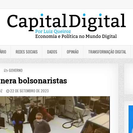
ÁRIO
REDES SOCIAIS
DADOS
OPINIÃO
TRANSFORMAÇÃO DIGITAL
POSTED
GOVERNO
IN
nera bolsonaristas
OZ
22 DE SETEMBRO DE 2023