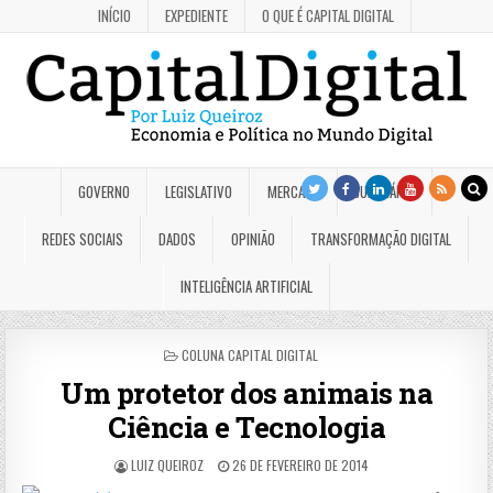
INÍCIO
EXPEDIENTE
O QUE É CAPITAL DIGITAL
GOVERNO
LEGISLATIVO
MERCADO
JUDICIÁRIO
REDES SOCIAIS
DADOS
OPINIÃO
TRANSFORMAÇÃO DIGITAL
INTELIGÊNCIA ARTIFICIAL
POSTED
COLUNA CAPITAL DIGITAL
IN
Um protetor dos animais na
Ciência e Tecnologia
LUIZ QUEIROZ
26 DE FEVEREIRO DE 2014