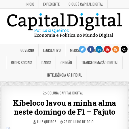
INÍCIO
EXPEDIENTE
O QUE É CAPITAL DIGITAL
GOVERNO
LEGISLATIVO
MERCADO
JUDICIÁRIO
REDES SOCIAIS
DADOS
OPINIÃO
TRANSFORMAÇÃO DIGITAL
INTELIGÊNCIA ARTIFICIAL
POSTED
COLUNA CAPITAL DIGITAL
IN
Kibeloco lavou a minha alma
neste domingo de F1 – Fajuto
LUIZ QUEIROZ
25 DE JULHO DE 2010