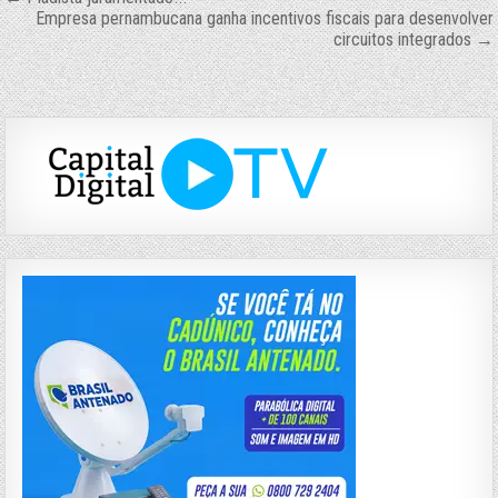
Navegação
Empresa pernambucana ganha incentivos fiscais para desenvolver
de
circuitos integrados →
Post