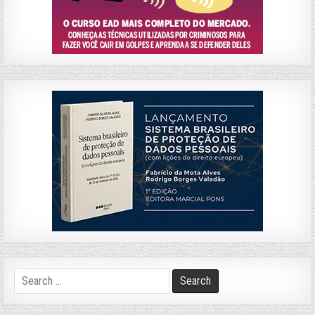
Search
for: