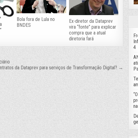
Bola fora de Lula no
Ex-diretor da Dataprev
a
BNDES
vira “fonte” para explicar
”
compra que a atual
Fr
diretoria fará
In
4
AN
iário
at
ntratos da Dataprev para serviços de Transformação Digital? →
Pa
Te
am
“O
pr
na
De
ge