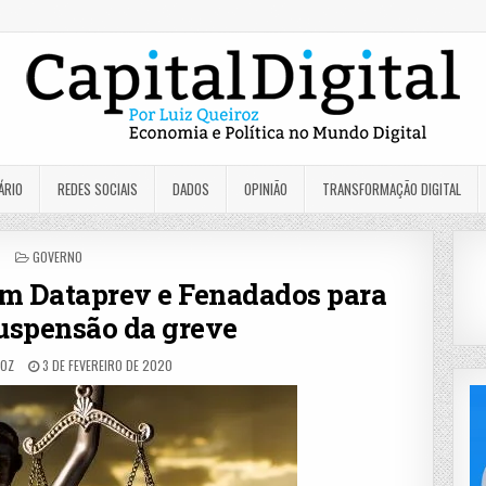
ÁRIO
REDES SOCIAIS
DADOS
OPINIÃO
TRANSFORMAÇÃO DIGITAL
POSTED
GOVERNO
IN
om Dataprev e Fenadados para
suspensão da greve
ROZ
3 DE FEVEREIRO DE 2020