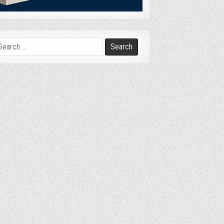
arch
r: