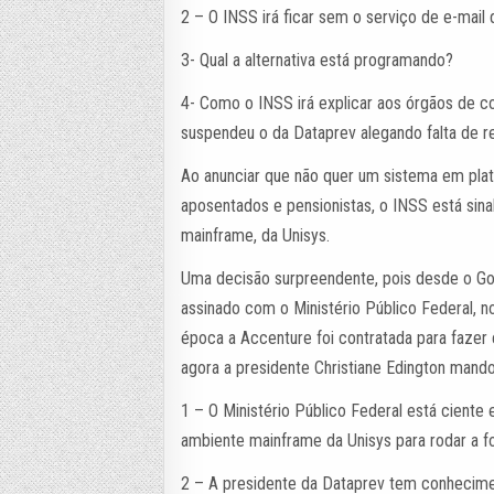
2 – O INSS irá ficar sem o serviço de e-mail
3- Qual a alternativa está programando?
4- Como o INSS irá explicar aos órgãos de co
suspendeu o da Dataprev alegando falta de r
Ao anunciar que não quer um sistema em pla
aposentados e pensionistas, o INSS está sina
mainframe, da Unisys.
Uma decisão surpreendente, pois desde o Go
assinado com o Ministério Público Federal, no
época a Accenture foi contratada para fazer 
agora a presidente Christiane Edington mand
1 – O Ministério Público Federal está cient
ambiente mainframe da Unisys para rodar a fo
2 – A presidente da Dataprev tem conhecime