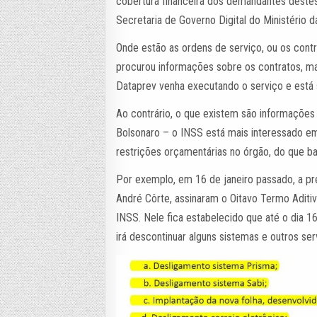
cobertura financeira dos demandantes destes
Secretaria de Governo Digital do Ministério 
Onde estão as ordens de serviço, ou os contr
procurou informações sobre os contratos, 
Dataprev venha executando o serviço e está
Ao contrário, o que existem são informaçõe
Bolsonaro – o INSS está mais interessado em
restrições orçamentárias no órgão, do que ba
Por exemplo, em 16 de janeiro passado, a pre
André Côrte, assinaram o Oitavo Termo Adi
INSS. Nele fica estabelecido que até o dia 1
irá descontinuar alguns sistemas e outros se