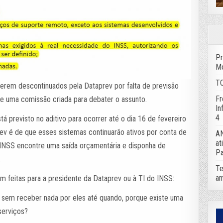
Pr
Mo
TC
serem descontinuados pela Dataprev por falta de previsão
Fr
e uma comissão criada para debater o assunto.
In
4
á previsto no aditivo para ocorrer até o dia 16 de fevereiro
rev é de que esses sistemas continuarão ativos por conta de
AN
at
 INSS encontre uma saída orçamentária e disponha de
Pa
.
Te
am
 feitas para a presidente da Dataprev ou à TI do INSS:
o sem receber nada por eles até quando, porque existe uma
serviços?