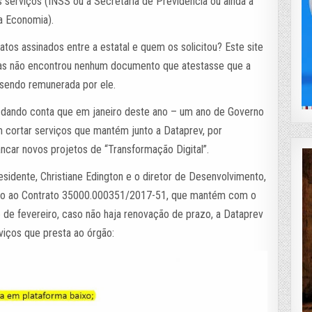
 serviços (INSS ou a Secretaria de Previdência ou ainda a
da Economia).
atos assinados entre a estatal e quem os solicitou? Este site
mas não encontrou nenhum documento que atestasse que a
 sendo remunerada por ele.
s dando conta que em janeiro deste ano – um ano de Governo
 cortar serviços que mantém junto a Dataprev, por
ncar novos projetos de “Transformação Digital”.
sidente, Christiane Edington e o diretor de Desenvolvimento,
tivo ao Contrato 35000.000351/2017-51, que mantém com o
6 de fevereiro, caso não haja renovação de prazo, a Dataprev
rviços que presta ao órgão: