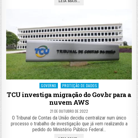
LEIA MAIS...
Posted
GOVERNO
PROTEÇÃO DE DADOS
in
TCU investiga migração do Gov.br para a
nuvem AWS
21 DE OUTUBRO DE 2022
O Tribunal de Contas da União decidiu centralizar num único
processo o trabalho de investigação que já vem realizando a
pedido do Ministério Público Federal…