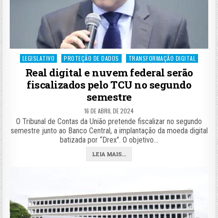
Posted
LEGISLATIVO
PROTEÇÃO DE DADOS
TRANSFORMAÇÃO DIGITAL
in
Real digital e nuvem federal serão
fiscalizados pelo TCU no segundo
semestre
16 DE ABRIL DE 2024
O Tribunal de Contas da União pretende fiscalizar no segundo
semestre junto ao Banco Central, a implantação da moeda digital
batizada por “Drex”. O objetivo…
LEIA MAIS...