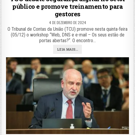
público e promove treinamento para
gestores
4 DE DEZEMBRO DE 2024
O Tribunal de Contas da União (TCU) promove nesta quinta-feira
(05/12) o workshop “Web, DNS e e-mail – Os seus estão de
portas abertas?“. O encontro…
LEIA MAIS...