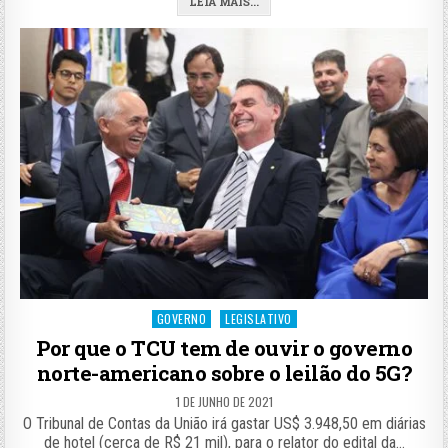
LEIA MAIS...
Posted
GOVERNO
LEGISLATIVO
in
Por que o TCU tem de ouvir o governo
norte-americano sobre o leilão do 5G?
1 DE JUNHO DE 2021
O Tribunal de Contas da União irá gastar US$ 3.948,50 em diárias
de hotel (cerca de R$ 21 mil), para o relator do edital da…