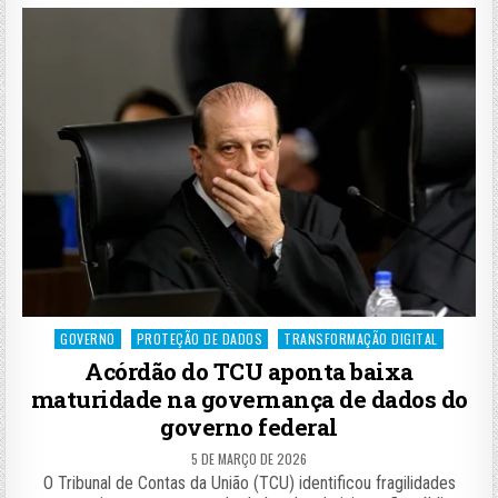
Posted
GOVERNO
PROTEÇÃO DE DADOS
TRANSFORMAÇÃO DIGITAL
in
Acórdão do TCU aponta baixa
maturidade na governança de dados do
governo federal
5 DE MARÇO DE 2026
O Tribunal de Contas da União (TCU) identificou fragilidades