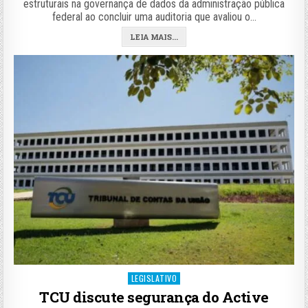
estruturais na governança de dados da administração pública
federal ao concluir uma auditoria que avaliou o…
LEIA MAIS...
Posted
LEGISLATIVO
in
TCU discute segurança do Active