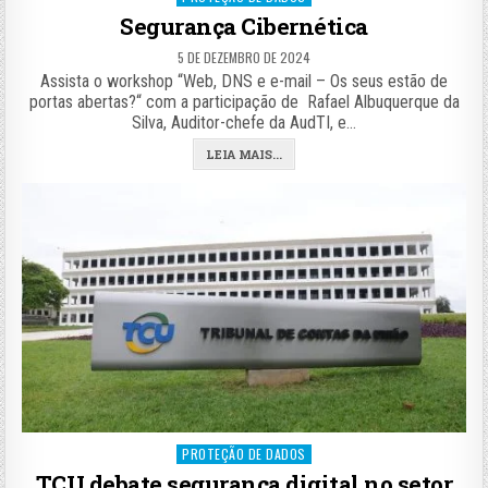
in
Segurança Cibernética
5 DE DEZEMBRO DE 2024
Assista o workshop “Web, DNS e e-mail – Os seus estão de
portas abertas?“ com a participação de Rafael Albuquerque da
Silva, Auditor-chefe da AudTI, e…
LEIA MAIS...
Posted
PROTEÇÃO DE DADOS
in
TCU debate segurança digital no setor