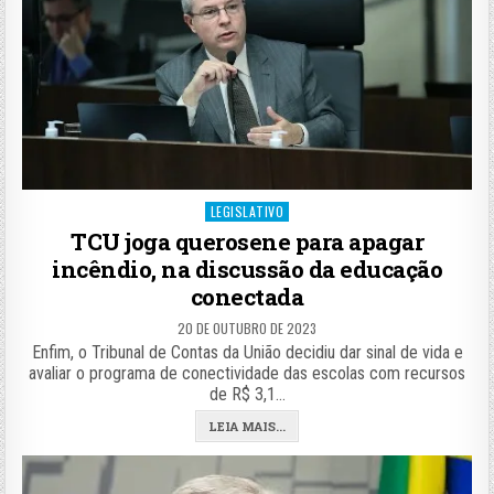
Posted
LEGISLATIVO
in
TCU joga querosene para apagar
incêndio, na discussão da educação
conectada
20 DE OUTUBRO DE 2023
Enfim, o Tribunal de Contas da União decidiu dar sinal de vida e
avaliar o programa de conectividade das escolas com recursos
de R$ 3,1…
LEIA MAIS...