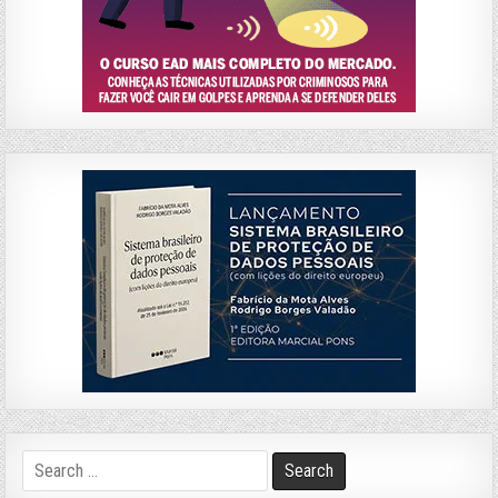
Search
for: