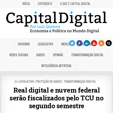
INÍCIO
EXPEDIENTE
O QUE É CAPITAL DIGITAL
GOVERNO
LEGISLATIVO
MERCADO
JUDICIÁRIO
REDES SOCIAIS
DADOS
OPINIÃO
TRANSFORMAÇÃO DIGITAL
INTELIGÊNCIA ARTIFICIAL
POSTED
LEGISLATIVO
,
PROTEÇÃO DE DADOS
,
TRANSFORMAÇÃO DIGITAL
IN
Real digital e nuvem federal
serão fiscalizados pelo TCU no
segundo semestre