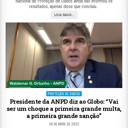
Nacional de Proteção de Dados ainda não informou os
resultados, apenas disse que concluiu…
LEIA MAIS...
Posted
PROTEÇÃO DE DADOS
in
Presidente da ANPD diz ao Globo: “Vai
ser um choque a primeira grande multa,
a primeira grande sanção”
26 DE ABRIL DE 2022