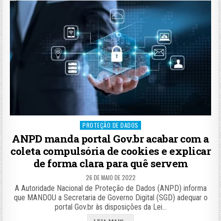
Posted
PROTEÇÃO DE DADOS
in
ANPD manda portal Gov.br acabar com a
coleta compulsória de cookies e explicar
de forma clara para quê servem
26 DE MAIO DE 2022
A Autoridade Nacional de Proteção de Dados (ANPD) informa
que MANDOU a Secretaria de Governo Digital (SGD) adequar o
portal Gov.br às disposições da Lei…