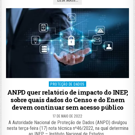
LEIA MAIS...
Posted
PROTEÇÃO DE DADOS
in
ANPD quer relatório de impacto do INEP,
sobre quais dados do Censo e do Enem
devem continuar sem acesso público
17 DE MAIO DE 2022
A Autoridade Nacional de Proteção de Dados (ANPD) divulgou
nesta terça-feira (17) nota técnica nº46/2022, na qual determina
ao INEP – Instituto Nacional de Estudos…