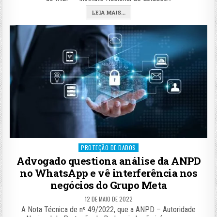
LEIA MAIS...
Posted
PROTEÇÃO DE DADOS
in
Advogado questiona análise da ANPD
no WhatsApp e vê interferência nos
negócios do Grupo Meta
12 DE MAIO DE 2022
A Nota Técnica de nº 49/2022, que a ANPD – Autoridade