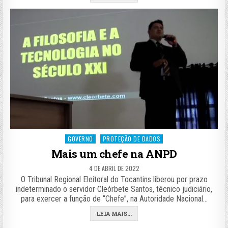
Posted
GOVERNO
PROTEÇÃO DE DADOS
in
Mais um chefe na ANPD
4 DE ABRIL DE 2022
O Tribunal Regional Eleitoral do Tocantins liberou por prazo
indeterminado o servidor Cleórbete Santos, técnico judiciário,
para exercer a função de “Chefe”, na Autoridade Nacional…
LEIA MAIS...