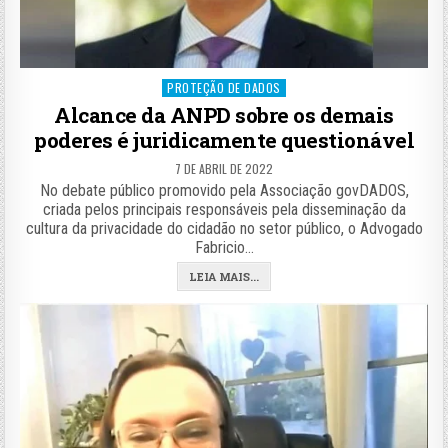
Posted
PROTEÇÃO DE DADOS
in
Alcance da ANPD sobre os demais
poderes é juridicamente questionável
7 DE ABRIL DE 2022
No debate público promovido pela Associação govDADOS,
criada pelos principais responsáveis pela disseminação da
cultura da privacidade do cidadão no setor público, o Advogado
Fabricio…
LEIA MAIS...