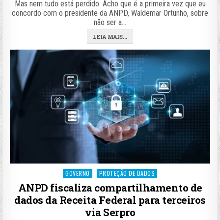
Mas nem tudo está perdido. Acho que é a primeira vez que eu
concordo com o presidente da ANPD, Waldemar Ortunho, sobre
não ser a…
LEIA MAIS...
Posted
GOVERNO
PROTEÇÃO DE DADOS
in
ANPD fiscaliza compartilhamento de
dados da Receita Federal para terceiros
via Serpro