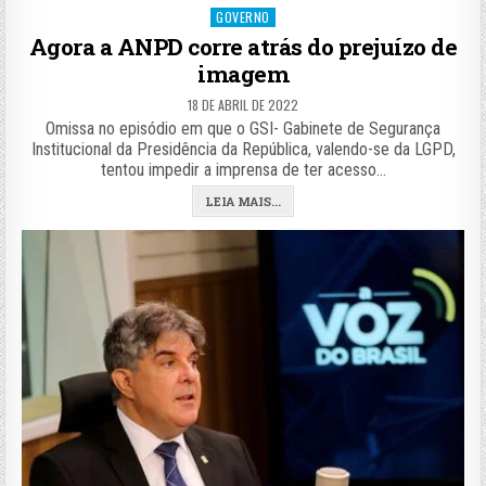
Posted
GOVERNO
in
Agora a ANPD corre atrás do prejuízo de
imagem
18 DE ABRIL DE 2022
Omissa no episódio em que o GSI- Gabinete de Segurança
Institucional da Presidência da República, valendo-se da LGPD,
tentou impedir a imprensa de ter acesso…
LEIA MAIS...