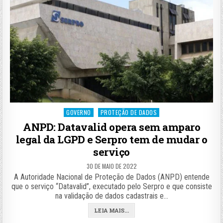
Posted
GOVERNO
PROTEÇÃO DE DADOS
in
ANPD: Datavalid opera sem amparo
legal da LGPD e Serpro tem de mudar o
serviço
30 DE MAIO DE 2022
A Autoridade Nacional de Proteção de Dados (ANPD) entende
que o serviço “Datavalid”, executado pelo Serpro e que consiste
na validação de dados cadastrais e…
LEIA MAIS...