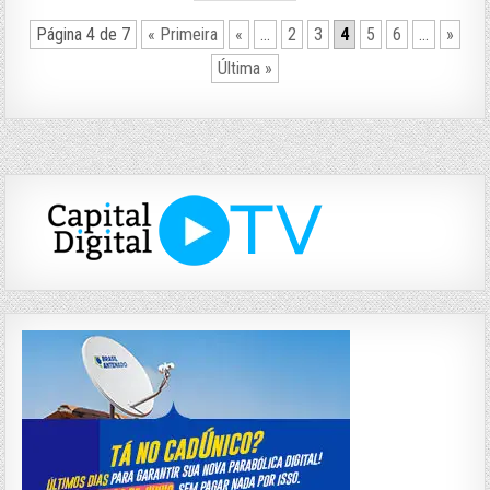
Página 4 de 7
« Primeira
«
...
2
3
4
5
6
...
»
Última »