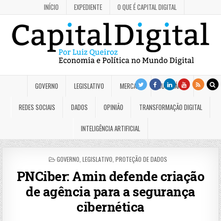
INÍCIO
EXPEDIENTE
O QUE É CAPITAL DIGITAL
GOVERNO
LEGISLATIVO
MERCADO
JUDICIÁRIO
REDES SOCIAIS
DADOS
OPINIÃO
TRANSFORMAÇÃO DIGITAL
INTELIGÊNCIA ARTIFICIAL
POSTED
GOVERNO
,
LEGISLATIVO
,
PROTEÇÃO DE DADOS
IN
PNCiber: Amin defende criação
de agência para a segurança
cibernética