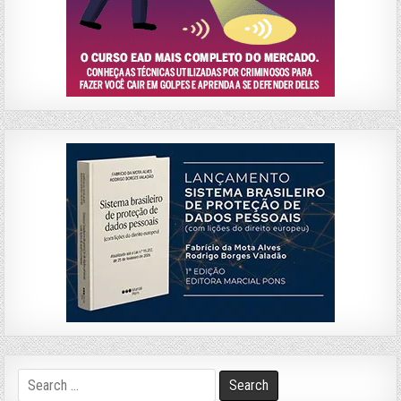
Search
for: