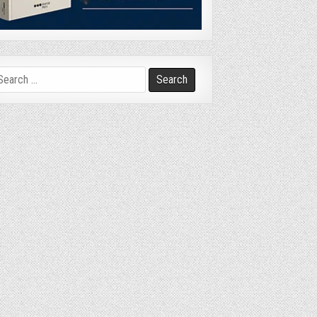
arch
r: