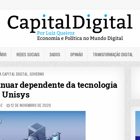
ÁRIO
REDES SOCIAIS
DADOS
OPINIÃO
TRANSFORMAÇÃO DIGITAL
D
 CAPITAL DIGITAL
,
GOVERNO
inuar dependente da tecnologia
Unisys
OZ
12 DE NOVEMBRO DE 2020