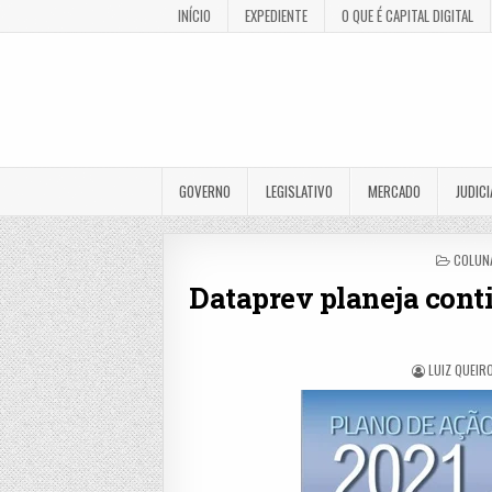
INÍCIO
EXPEDIENTE
O QUE É CAPITAL DIGITAL
GOVERNO
LEGISLATIVO
MERCADO
JUDICI
POSTE
COLUNA
IN
Dataprev planeja cont
LUIZ QUEIR