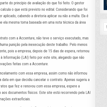
parte do princípio de avaliação do que foi feito. O gestor
calcula o que está previsto no edital. Considerando que foi
r aplicado, cabendo a diretoria aplicar ou não a multa. Ela é
que ela mesma toma baseada em uma nota técnica da área
Se
fo
ntrato com a Accenture, não teve o serviço executado, mas
huma punição pela inexecução deste trabalho. Pelo menos
ente, pois a empresa, depois de 15 dias de espera, retornou
 Informação (LAI) feito por este site, alegando que não
ovações feitas com a Accenture.
ancelamento com essa empresa, assim como não informou
a data em que decidiu cancelar o contrato. Apenas sugeriu a
ntratos que fez e renovou com essa empresa, espere a
 aos documentos físicos. Este site está recorrendo pela LAI
mações extraoficiais.