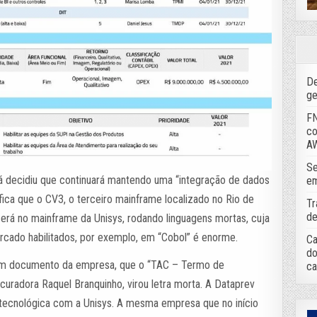
De
ge
FN
co
A
Se
á decidiu que continuará mantendo uma “integração de dados
em
nifica que o CV3, o terceiro mainframe localizado no Rio de
Tr
de
rá no mainframe da Unisys, rodando linguagens mortas, cuja
ercado habilitados, por exemplo, em “Cobol” é enorme.
Ca
do
á em documento da empresa, que o “TAC – Termo de
ca
uradora Raquel Branquinho, virou letra morta. A Dataprev
 tecnológica com a Unisys. A mesma empresa que no início