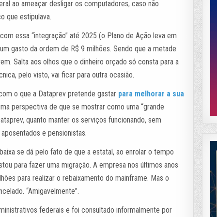
eral ao ameaçar desligar os computadores, caso não
o que estipulava.
o com essa “integração” até 2025 (o Plano de Ação leva em
 um gasto da ordem de R$ 9 milhões. Sendo que a metade
em. Salta aos olhos que o dinheiro orçado só consta para a
nica, pelo visto, vai ficar para outra ocasião.
 com o que a Dataprev pretende gastar
para melhorar a sua
 uma perspectiva de que se mostrar como uma “grande
 Dataprev, quanto manter os serviços funcionando, sem
 aposentados e pensionistas.
 baixa se dá pelo fato de que a estatal, ao enrolar o tempo
gastou para fazer uma migração. A empresa nos últimos anos
lhões para realizar o rebaixamento do mainframe. Mas o
ancelado. “Amigavelmente”.
ministrativos federais e foi consultado informalmente por