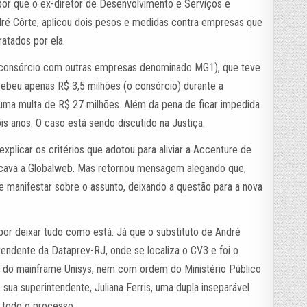
 por que o ex-diretor de Desenvolvimento e Serviços e
ré Côrte, aplicou dois pesos e medidas contra empresas que
atados por ela.
m consórcio com outras empresas denominado MG1), que teve
ebeu apenas R$ 3,5 milhões (o consórcio) durante a
uma multa de R$ 27 milhões. Além da pena de ficar impedida
is anos. O caso está sendo discutido na Justiça.
explicar os critérios que adotou para aliviar a Accenture de
dicava a Globalweb. Mas retornou mensagem alegando que,
e manifestar sobre o assunto, deixando a questão para a nova
 por deixar tudo como está. Já que o substituto de André
tendente da Dataprev-RJ, onde se localiza o CV3 e foi o
o do mainframe Unisys, nem com ordem do Ministério Público
e sua superintendente, Juliana Ferris, uma dupla inseparável
 todo o processo.