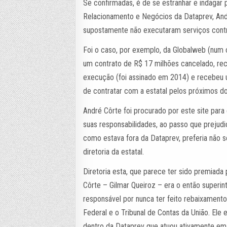
Se confirmadas, é de se estranhar e indagar
Relacionamento e Negócios da Dataprev, And
supostamente não executaram serviços contr
Foi o caso, por exemplo, da Globalweb (nu
um contrato de R$ 17 milhões cancelado, rec
execução (foi assinado em 2014) e recebeu 
de contratar com a estatal pelos próximos do
André Côrte foi procurado por este site para 
suas responsabilidades, ao passo que preju
como estava fora da Dataprev, preferia não s
diretoria da estatal.
Diretoria esta, que parece ter sido premiada
Côrte – Gilmar Queiroz – era o então superin
responsável por nunca ter feito rebaixament
Federal e o Tribunal de Contas da União. Ele 
dentro da Dataprev que atuou ativamente em