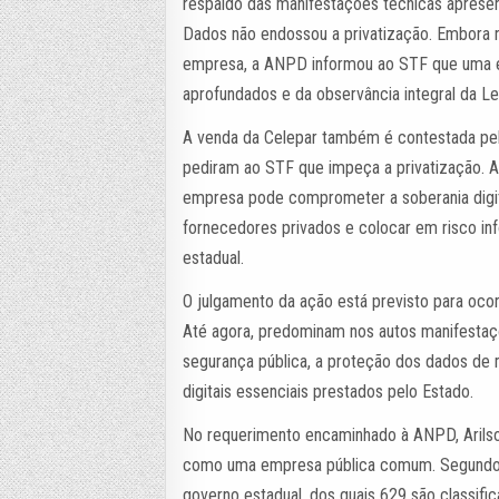
respaldo das manifestações técnicas apresen
Dados não endossou a privatização. Embora 
empresa, a ANPD informou ao STF que uma e
aprofundados e da observância integral da L
A venda da Celepar também é contestada pela
pediram ao STF que impeça a privatização. A
empresa pode comprometer a soberania digit
fornecedores privados e colocar em risco inf
estadual.
O julgamento da ação está previsto para ocorr
Até agora, predominam nos autos manifestaçõ
segurança pública, a proteção dos dados de 
digitais essenciais prestados pelo Estado.
No requerimento encaminhado à ANPD, Arilson
como uma empresa pública comum. Segundo a
governo estadual, dos quais 629 são classifi