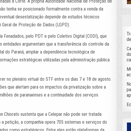
tadas à Corte. A própria Autoridade Nacional de Proteção de
não tenha se posicionado formalmente contra a venda da
ventual desestatização depende de estudos técnicos
ei Geral de Proteção de Dados (LGPD).
Tr
 Fenadados, pelo PDT e pelo Coletivo Digital (CODI), que
de
s entidades argumentam que a transferência do controle da
Ca
al do Paraná, ampliar a dependência tecnológica de
do
ca
ormações estratégicas utilizadas pela administração pública
MC
ac
er no plenário virtual do STF entre os dias 7 e 18 de agosto.
No
es que alertam para os impactos da privatização sobre a
pa
milhões de paranaenses e a continuidade dos serviços
ap
Ec
 Chiorato sustenta que a Celepar não pode ser tratada
 petição, a companhia opera 705 sistemas e serviços do
cados como estratégicos. Entre eles estão plataformas da