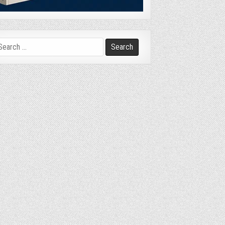
arch
r: