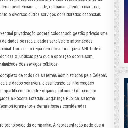
istema penitenciário, saúde, educação, identificação civil,
nto e diversos outros serviços considerados essenciais
eventual privatização poderá colocar sob gestão privada uma
s de dados pessoais, dados sensíveis e informações
eracional. Por isso, o requerimento afirma que a ANPD deve
técnicas e jurídicas para que a operação ocorra sem
inuidade dos serviços públicos.
o completo de todos os sistemas administrados pela Celepar,
oais e dados sensíveis, classificando as informações
mpartilhamento entre órgãos públicos. O documento
gados à Receita Estadual, Segurança Pública, sistema
videomonitoramento e demais bases consideradas
utura tecnológica da companhia. A representação pede que a