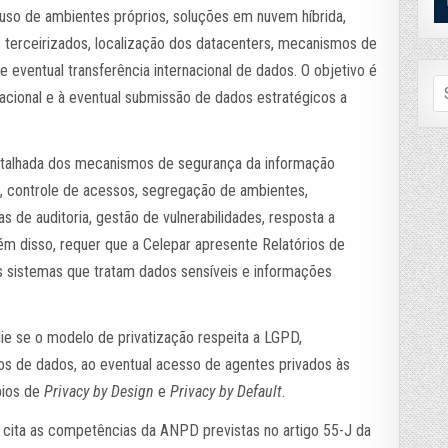
uso de ambientes próprios, soluções em nuvem híbrida,
 terceirizados, localização dos datacenters, mecanismos de
 eventual transferência internacional de dados. O objetivo é
Se
rmacional e à eventual submissão de dados estratégicos a
fo
etalhada dos mecanismos de segurança da informação
a, controle de acessos, segregação de ambientes,
as de auditoria, gestão de vulnerabilidades, resposta a
ém disso, requer que a Celepar apresente Relatórios de
 sistemas que tratam dados sensíveis e informações
e se o modelo de privatização respeita a LGPD,
s de dados, ao eventual acesso de agentes privados às
pios de
Privacy by Design
e
Privacy by Default
.
 cita as competências da ANPD previstas no artigo 55-J da