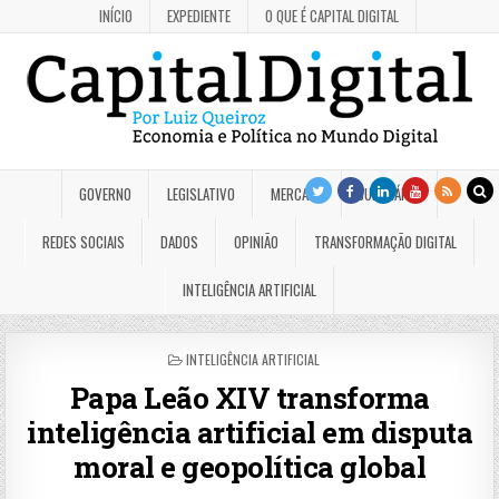
INÍCIO
EXPEDIENTE
O QUE É CAPITAL DIGITAL
GOVERNO
LEGISLATIVO
MERCADO
JUDICIÁRIO
REDES SOCIAIS
DADOS
OPINIÃO
TRANSFORMAÇÃO DIGITAL
INTELIGÊNCIA ARTIFICIAL
POSTED
INTELIGÊNCIA ARTIFICIAL
IN
Papa Leão XIV transforma
inteligência artificial em disputa
moral e geopolítica global