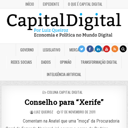
INÍCIO
EXPEDIENTE
O QUE É CAPITAL DIGITAL
GOVERNO
LEGISLATIVO
MERCADO
JUDICIÁRIO
REDES SOCIAIS
DADOS
OPINIÃO
TRANSFORMAÇÃO DIGITAL
INTELIGÊNCIA ARTIFICIAL
POSTED
COLUNA CAPITAL DIGITAL
IN
Conselho para “Xerife”
LUIZ QUEIROZ
17 DE NOVEMBRO DE 2011
Comentam na Anatel que uma “moça” da Procuradoria