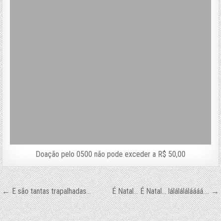
Doação pelo 0500 não pode exceder a R$ 50,00
Navegação
← E são tantas trapalhadas…
É Natal… É Natal… láláláláláááá…. →
de
Post