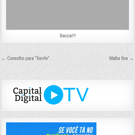
Banzai!!!
Navegação
← Conselho para “Xerife”
Malha fina →
de
Post