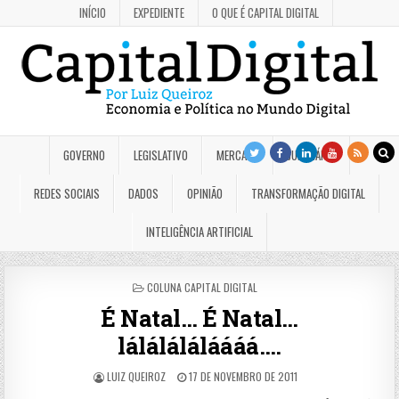
INÍCIO
EXPEDIENTE
O QUE É CAPITAL DIGITAL
GOVERNO
LEGISLATIVO
MERCADO
JUDICIÁRIO
REDES SOCIAIS
DADOS
OPINIÃO
TRANSFORMAÇÃO DIGITAL
INTELIGÊNCIA ARTIFICIAL
POSTED
COLUNA CAPITAL DIGITAL
IN
É Natal… É Natal…
láláláláláááá….
LUIZ QUEIROZ
17 DE NOVEMBRO DE 2011