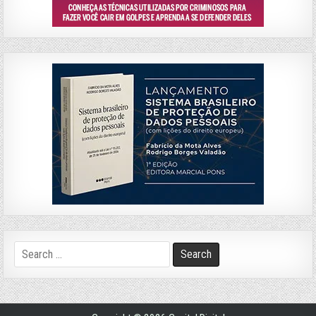
Search
for: