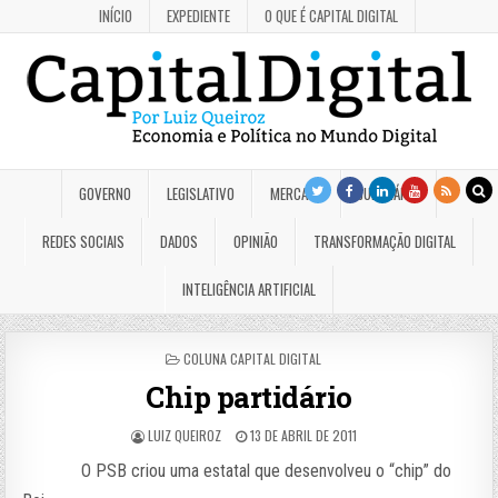
INÍCIO
EXPEDIENTE
O QUE É CAPITAL DIGITAL
GOVERNO
LEGISLATIVO
MERCADO
JUDICIÁRIO
REDES SOCIAIS
DADOS
OPINIÃO
TRANSFORMAÇÃO DIGITAL
INTELIGÊNCIA ARTIFICIAL
POSTED
COLUNA CAPITAL DIGITAL
IN
Chip partidário
LUIZ QUEIROZ
13 DE ABRIL DE 2011
O PSB criou uma estatal que desenvolveu o “chip” do