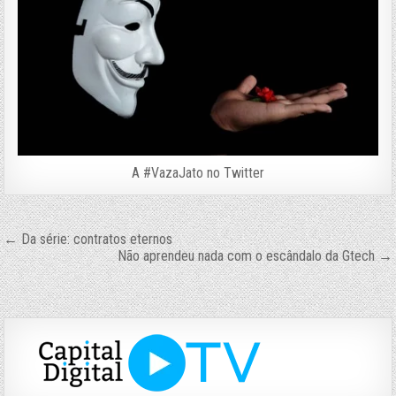
A #VazaJato no Twitter
Navegação
← Da série: contratos eternos
Não aprendeu nada com o escândalo da Gtech →
de
Post