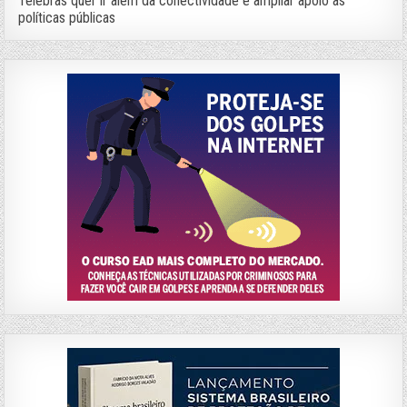
Telebras quer ir além da conectividade e ampliar apoio às
políticas públicas