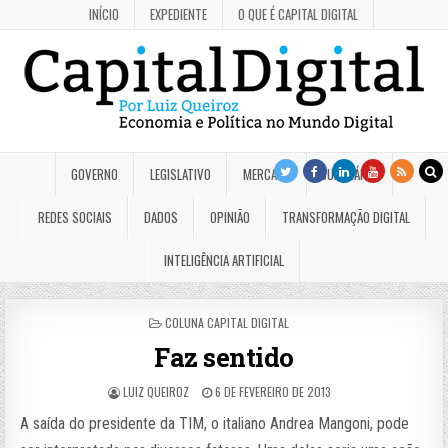
INÍCIO
EXPEDIENTE
O QUE É CAPITAL DIGITAL
GOVERNO
LEGISLATIVO
MERCADO
JUDICIÁRIO
REDES SOCIAIS
DADOS
OPINIÃO
TRANSFORMAÇÃO DIGITAL
INTELIGÊNCIA ARTIFICIAL
POSTED
COLUNA CAPITAL DIGITAL
IN
Faz sentido
LUIZ QUEIROZ
6 DE FEVEREIRO DE 2013
A saída do presidente da TIM, o italiano Andrea Mangoni, pode