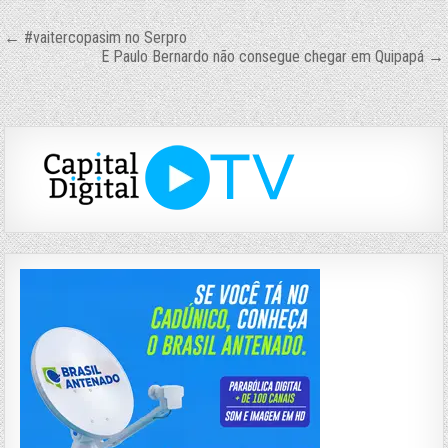
Navegação
← #vaitercopasim no Serpro
E Paulo Bernardo não consegue chegar em Quipapá →
de
Post