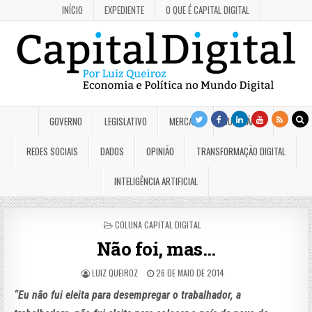
INÍCIO
EXPEDIENTE
O QUE É CAPITAL DIGITAL
GOVERNO
LEGISLATIVO
MERCADO
JUDICIÁRIO
REDES SOCIAIS
DADOS
OPINIÃO
TRANSFORMAÇÃO DIGITAL
INTELIGÊNCIA ARTIFICIAL
POSTED
COLUNA CAPITAL DIGITAL
IN
Não foi, mas…
LUIZ QUEIROZ
26 DE MAIO DE 2014
“Eu não fui eleita para desempregar o trabalhador, a