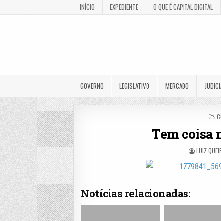
INÍCIO
EXPEDIENTE
O QUE É CAPITAL DIGITAL
GOVERNO
LEGISLATIVO
MERCADO
JUDICI
P
C
I
Tem coisa m
LUIZ QUEI
Notícias relacionadas: