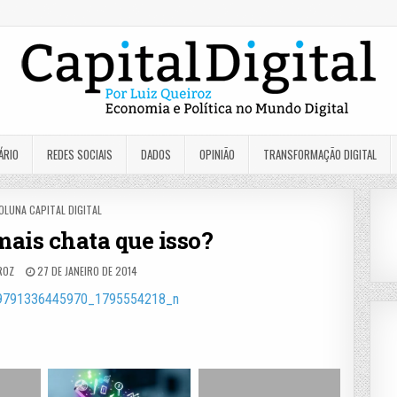
ÁRIO
REDES SOCIAIS
DADOS
OPINIÃO
TRANSFORMAÇÃO DIGITAL
OSTED
OLUNA CAPITAL DIGITAL
N
ais chata que isso?
ROZ
27 DE JANEIRO DE 2014