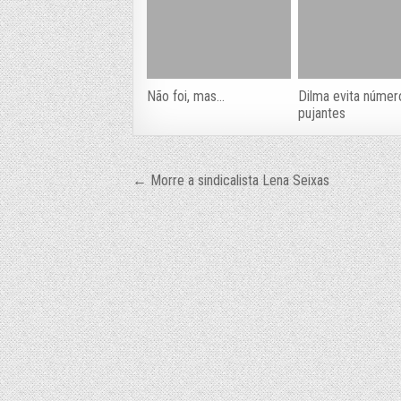
Não foi, mas…
Dilma evita númer
pujantes
Navegação
← Morre a sindicalista Lena Seixas
de
Post