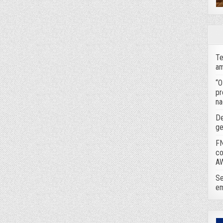
Te
am
“O
pr
na
De
ge
FN
co
A
Se
em