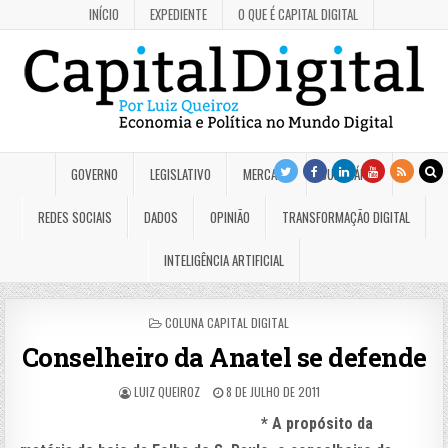
INÍCIO
EXPEDIENTE
O QUE É CAPITAL DIGITAL
GOVERNO
LEGISLATIVO
MERCADO
JUDICIÁRIO
REDES SOCIAIS
DADOS
OPINIÃO
TRANSFORMAÇÃO DIGITAL
INTELIGÊNCIA ARTIFICIAL
POSTED
COLUNA CAPITAL DIGITAL
IN
Conselheiro da Anatel se defende
LUIZ QUEIROZ
8 DE JULHO DE 2011
* A propósito da