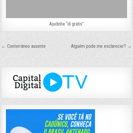
Ajudinha “di grátis”
Navegação
← Conterrâneo ausente
Alguém pode me esclarecer? →
de
Post