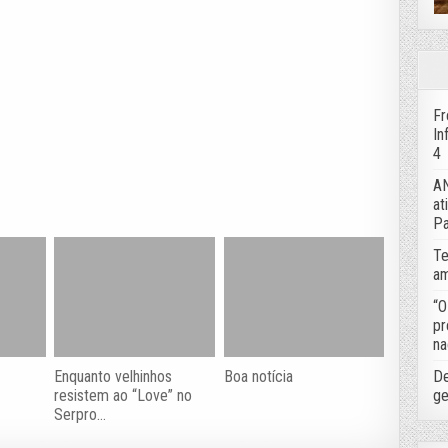
Fr
In
4
AN
at
Pa
Te
am
“O
pr
na
De
Enquanto velhinhos
Boa notícia
ge
resistem ao “Love” no
Serpro…