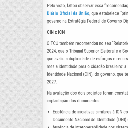
Pelo visto, faltou observar essa “recomenda
Diário Oficial da União
, que estabelece “pri
governo na Estratégia Federal de Governo Di
CIN x ICN
O TCU também recomendou no seu “Relatório
2024, que o Tribunal Superior Eleitoral e a Se
que avalie a duplicidade de esforços e recur
mes a identidade para o cidadão brasileiro: a 
Identidade Nacional (CIN), do governo, que t
2027.
Na avaliação dos dois projetos foram consta
implantação dos documentos:
Existência de iniciativas similares à ICN 
Documento Nacional de Identidade (DNI) e
Ausência de interoperabilidade nos sistem