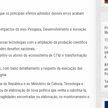
ue os principais efeitos advindos desses erros acabam
Pr
, impactos do eixo Pesquisa, Desenvolvimento e Inovação
Mo
TC
novas tecnologias com a ampliação da produção científica
Fr
des desafios nacionais;
In
 entre os atores do ecossistema de CT&I e transformação
4
AN
ção, com baixo detalhamento a respeito da execução das
at
Pa
ital.
Te
 da República e ao Ministério da Ciência, Tecnologia e
am
ou da elaboração de nova política que venha a substituí-la,
ragilidades encontradas na elaboração, no monitoramento e