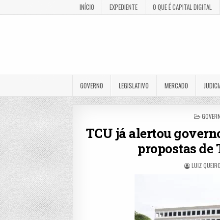
INÍCIO
EXPEDIENTE
O QUE É CAPITAL DIGITAL
GOVERNO
LEGISLATIVO
MERCADO
JUDICI
POSTE
GOVER
IN
TCU já alertou govern
propostas de 
LUIZ QUEIR