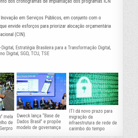
mento dos cronogramas de implantação dos programas ICN
 Inovação em Serviços Públicos, em conjunto com o
que envide esforços para priorizar alocação orçamentária
acional (CIN).
-Digital
,
Estratégia Brasileira para a Transformação Digital
,
no Digital
,
SGD
,
TCU
,
TSE
ITI dá novo prazo para
Dweck lança “Base de
o” mela
migração da
Dados Brasil” e propõe
elho de
infraestrutura de rede de
modelo de governança
 Serpro
carimbo do tempo