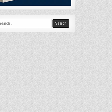
arch
r: