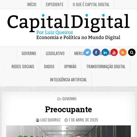
INÍCIO
EXPEDIENTE
O QUE É CAPITAL DIGITAL
GOVERNO
LEGISLATIVO
MERCADO
JUDICIÁRIO
REDES SOCIAIS
DADOS
OPINIÃO
TRANSFORMAÇÃO DIGITAL
INTELIGÊNCIA ARTIFICIAL
POSTED
GOVERNO
IN
Preocupante
LUIZ QUEIROZ
7 DE ABRIL DE 2025