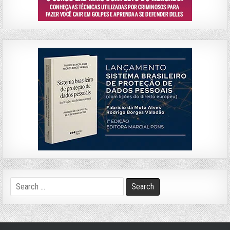
Search
for: