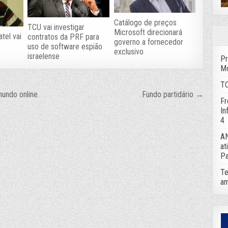
Catálogo de preços
TCU vai investigar
Microsoft direcionará
atel vai
contratos da PRF para
governo a fornecedor
uso de software espião
exclusivo
israelense
Pr
Mo
TC
mundo online
Fundo partidário →
Fr
In
4
AN
at
Pa
Te
am