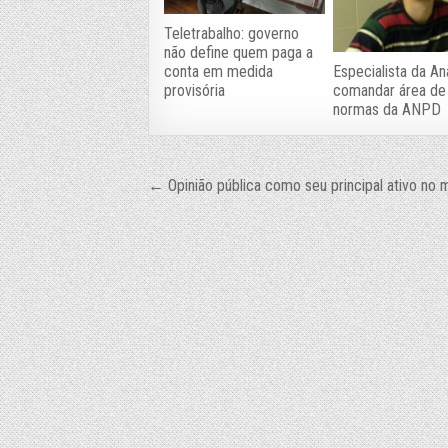
Teletrabalho: governo
não define quem paga a
conta em medida
Especialista da An
provisória
comandar área de
normas da ANPD
Navegação
← Opinião pública como seu principal ativo no 
de
Post