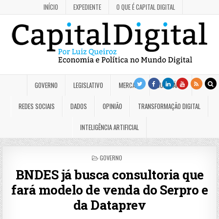
INÍCIO
EXPEDIENTE
O QUE É CAPITAL DIGITAL
GOVERNO
LEGISLATIVO
MERCADO
JUDICIÁRIO
REDES SOCIAIS
DADOS
OPINIÃO
TRANSFORMAÇÃO DIGITAL
INTELIGÊNCIA ARTIFICIAL
POSTED
GOVERNO
IN
BNDES já busca consultoria que
fará modelo de venda do Serpro e
da Dataprev