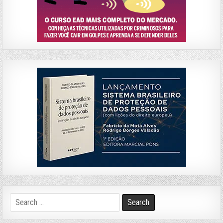
Search
for: