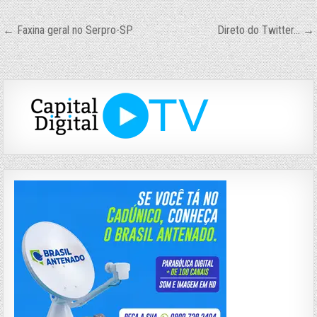
Navegação
← Faxina geral no Serpro-SP
Direto do Twitter… →
de
Post