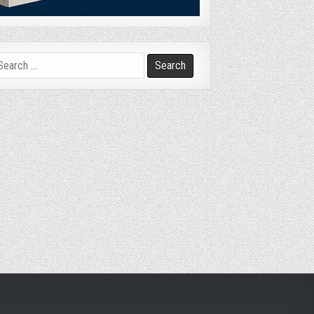
arch
r: