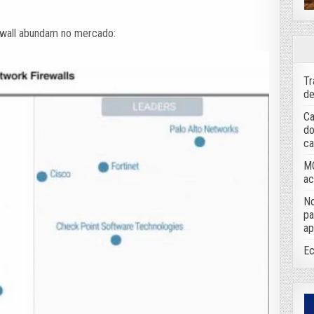
rewall abundam no mercado:
Tr
de
Ca
do
ca
MC
ac
No
pa
ap
Ec