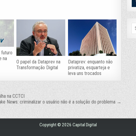
Se
fo
 futuro
e na
O papel da Dataprev na
Dataprev: enquanto não
Transformação Digital
privatiza, esquarteja e
leva uns trocados
alha na CCTCI
ake News: criminalizar o usuário não é a solução do problema →
Copyright © 2026 Capital Digital