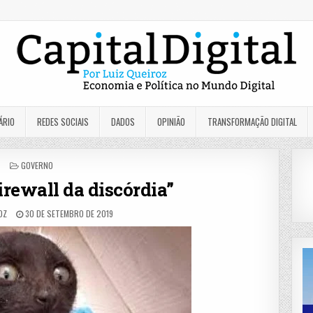
ÁRIO
REDES SOCIAIS
DADOS
OPINIÃO
TRANSFORMAÇÃO DIGITAL
POSTED
GOVERNO
IN
firewall da discórdia”
OZ
30 DE SETEMBRO DE 2019