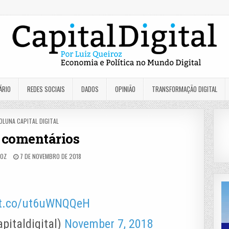
ÁRIO
REDES SOCIAIS
DADOS
OPINIÃO
TRANSFORMAÇÃO DIGITAL
OSTED
OLUNA CAPITAL DIGITAL
N
 comentários
ROZ
7 DE NOVEMBRO DE 2018
//t.co/ut6uWNQQeH
apitaldigital)
November 7, 2018