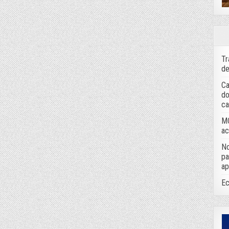
Tr
de
Ca
do
ca
MC
ac
No
pa
ap
Ec