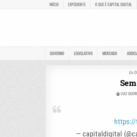
INÍCIO
EXPEDIENTE
O QUE É CAPITAL DIGITAL
GOVERNO
LEGISLATIVO
MERCADO
JUDICI
P
C
I
Sem
LUIZ QUEI
https:
— capitaldigital (@c