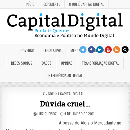
INÍCIO
EXPEDIENTE
O QUE É CAPITAL DIGITAL
GOVERNO
LEGISLATIVO
MERCADO
JUDICIÁRIO
REDES SOCIAIS
DADOS
OPINIÃO
TRANSFORMAÇÃO DIGITAL
INTELIGÊNCIA ARTIFICIAL
POSTED
COLUNA CAPITAL DIGITAL
IN
Dúvida cruel…
LUIZ QUEIROZ
4 DE JANEIRO DE 2011
A posse de Aloizio Mercadante no