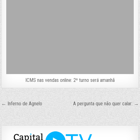
ICMS nas vendas online: 2º turno será amanhã
Navegação
← Inferno de Agnelo
A pergunta que não quer calar: →
de
Post