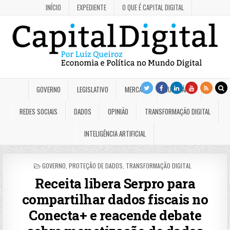
INÍCIO
EXPEDIENTE
O QUE É CAPITAL DIGITAL
GOVERNO
LEGISLATIVO
MERCADO
JUDICIÁRIO
REDES SOCIAIS
DADOS
OPINIÃO
TRANSFORMAÇÃO DIGITAL
INTELIGÊNCIA ARTIFICIAL
POSTED
GOVERNO
,
PROTEÇÃO DE DADOS
,
TRANSFORMAÇÃO DIGITAL
IN
Receita libera Serpro para
compartilhar dados fiscais no
Conecta+ e reacende debate