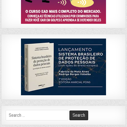
Search
for: