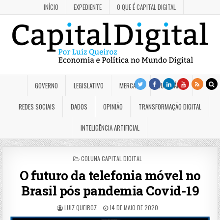
INÍCIO
EXPEDIENTE
O QUE É CAPITAL DIGITAL
GOVERNO
LEGISLATIVO
MERCADO
JUDICIÁRIO
REDES SOCIAIS
DADOS
OPINIÃO
TRANSFORMAÇÃO DIGITAL
INTELIGÊNCIA ARTIFICIAL
POSTED
COLUNA CAPITAL DIGITAL
IN
O futuro da telefonia móvel no
Brasil pós pandemia Covid-19
LUIZ QUEIROZ
14 DE MAIO DE 2020