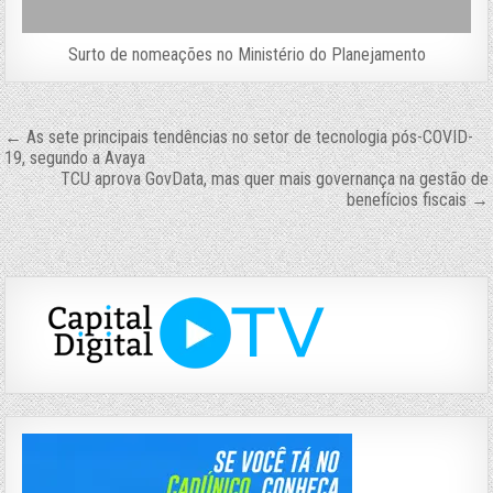
Surto de nomeações no Ministério do Planejamento
Navegação
← As sete principais tendências no setor de tecnologia pós-COVID-
19, segundo a Avaya
de
TCU aprova GovData, mas quer mais governança na gestão de
Post
benefícios fiscais →