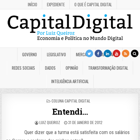
INÍCIO
EXPEDIENTE
O QUE É CAPITAL DIGITAL
GOVERNO
LEGISLATIVO
MERCADO
JUDICIÁRIO
REDES SOCIAIS
DADOS
OPINIÃO
TRANSFORMAÇÃO DIGITAL
INTELIGÊNCIA ARTIFICIAL
POSTED
COLUNA CAPITAL DIGITAL
IN
Entendi…
LUIZ QUEIROZ
31 DE JANEIRO DE 2012
Quer dizer que a turma está satisfeita com os salários