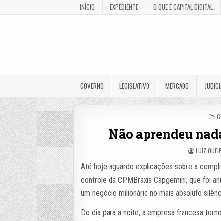
INÍCIO
EXPEDIENTE
O QUE É CAPITAL DIGITAL
GOVERNO
LEGISLATIVO
MERCADO
JUDICI
P
C
I
Não aprendeu nada
LUIZ QUEI
Até hoje aguardo explicações sobre a compl
controle da CPMBraxis Capgemini, que foi a
um negócio milionário no mais absoluto silênc
Do dia para a noite, a empresa francesa torn