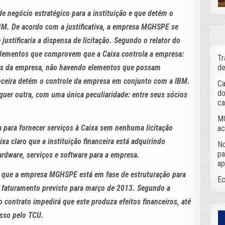
e negócio estratégico para a instituição e que detém o
BM. De acordo com a justificativa, a empresa MGHSPE se
justificaria a dispensa de licitação. Segundo o relator do
elementos que comprovem que a Caixa controla a empresa:
Tr
de
umos da empresa, não havendo elementos que possam
nanceira detém o controle da empresa em conjunto com a IBM.
Ca
do
uer outra, com uma única peculiaridade: entre seus sócios
ca
MC
a para fornecer serviços à Caixa sem nenhuma licitação
ac
a claro que a instituição financeira está adquirindo
No
pa
ardware, serviços e software para a empresa.
ap
 que a empresa MGHSPE está em fase de estruturação para
Ec
de faturamento previsto para março de 2013. Segundo a
 contrato impedirá que este produza efeitos financeiros, até
esso pelo TCU.