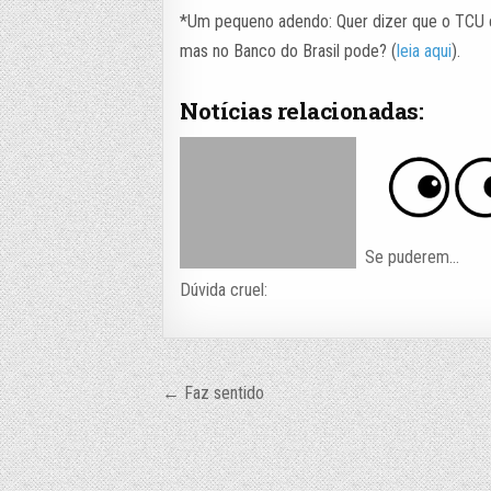
*Um pequeno adendo: Quer dizer que o TCU co
mas no Banco do Brasil pode? (
leia aqui
).
Notícias relacionadas:
Se puderem…
Dúvida cruel:
Navegação
← Faz sentido
de
Post