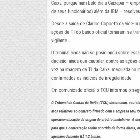
Caixa, porque num belo dia a Caixapar – emp
de seus funcionários) além da IBM – resolve
Desde a saída de Clarice Coppetti da vice-pr
ações de TI do banco oficial tornaram-se tra
vigilante.
O tribunal ainda não se posicionou sobre e
decisão, ainda que cautelar, contra as ações
vez na imagem da TI da Caixa, maculada no i
confirmados os indícios de irregularidade.
Em comunicado oficial o TCU informou o segu
O Tribunal de Contas da União (TCU) determinou, cautel
atos relativos ao contrato firmado com a empresa MGHS
operacionalização da origem de crédito imobiliário. A d
para que a contratação tenha ocorrido de forma direta, o
aproximadamente R$ 1,2 bilhão.