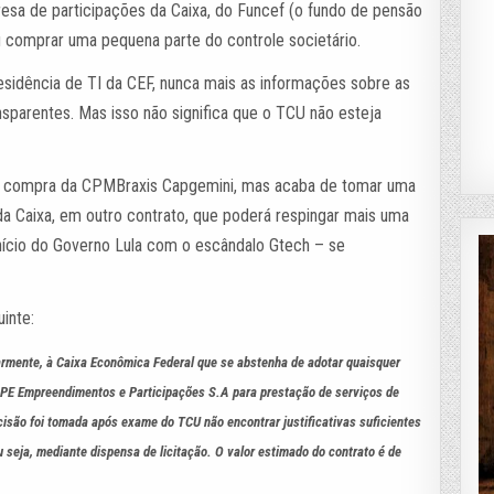
resa de participações da Caixa, do Funcef (o fundo de pensão
u comprar uma pequena parte do controle societário.
esidência de TI da CEF, nunca mais as informações sobre as
nsparentes. Mas isso não significa que o TCU não esteja
ssa compra da CPMBraxis Capgemini, mas acaba de tomar uma
 da Caixa, em outro contrato, que poderá respingar mais uma
nício do Governo Lula com o escândalo Gtech – se
inte:
armente, à Caixa Econômica Federal que se abstenha de adotar quaisquer
PE Empreendimentos e Participações S.A para prestação de serviços de
ecisão foi tomada após exame do TCU não encontrar justificativas suficientes
u seja, mediante dispensa de licitação. O valor estimado do contrato é de