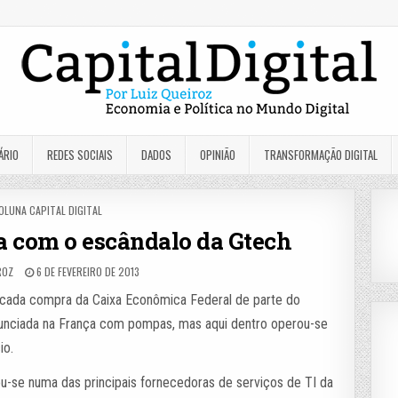
ÁRIO
REDES SOCIAIS
DADOS
OPINIÃO
TRANSFORMAÇÃO DIGITAL
OSTED
OLUNA CAPITAL DIGITAL
N
 com o escândalo da Gtech
ROZ
6 DE FEVEREIRO DE 2013
icada compra da Caixa Econômica Federal de parte do
nunciada na França com pompas, mas aqui dentro operou-se
io.
ou-se numa das principais fornecedoras de serviços de TI da