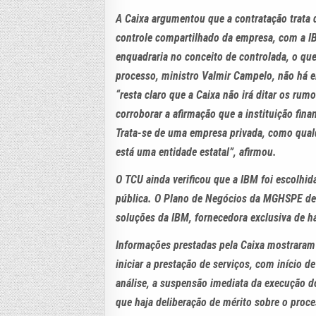
A Caixa argumentou que a contratação trata d
controle compartilhado da empresa, com a I
enquadraria no conceito de controlada, o que 
processo, ministro Valmir Campelo, não há 
“resta claro que a Caixa não irá ditar os r
corroborar a afirmação que a instituição fi
Trata-se de uma empresa privada, como qualq
está uma entidade estatal”, afirmou.
O TCU ainda verificou que a IBM foi escolhid
pública. O Plano de Negócios da MGHSPE deix
soluções da IBM, fornecedora exclusiva de h
Informações prestadas pela Caixa mostraram
iniciar a prestação de serviços, com início 
análise, a suspensão imediata da execução do
que haja deliberação de mérito sobre o proc