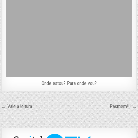
Onde estou? Para onde vou?
Navegação
← Vale a leitura
Pasmem!!! →
de
Post